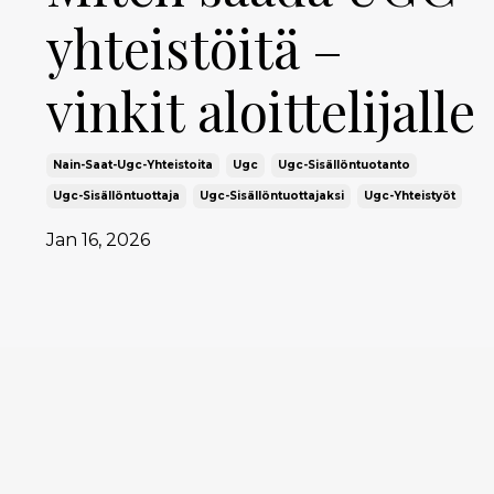
yhteistöitä –
vinkit aloittelijalle
Nain-Saat-Ugc-Yhteistoita
Ugc
Ugc-Sisällöntuotanto
Ugc-Sisällöntuottaja
Ugc-Sisällöntuottajaksi
Ugc-Yhteistyöt
Jan 16, 2026