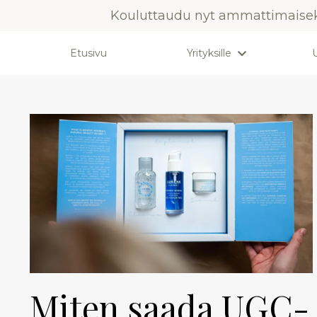
Kouluttaudu nyt ammattimaiseks
Etusivu
Yrityksille
U
Miten saada UGC-