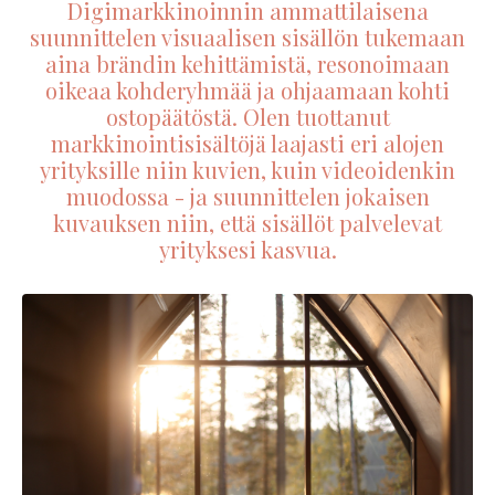
Digimarkkinoinnin ammattilaisena
suunnittelen visuaalisen sisällön tukemaan
aina brändin kehittämistä, resonoimaan
oikeaa kohderyhmää ja ohjaamaan kohti
ostopäätöstä. Olen tuottanut
markkinointisisältöjä laajasti eri alojen
yrityksille niin kuvien, kuin videoidenkin
muodossa - ja suunnittelen jokaisen
kuvauksen niin, että sisällöt palvelevat
yrityksesi kasvua.