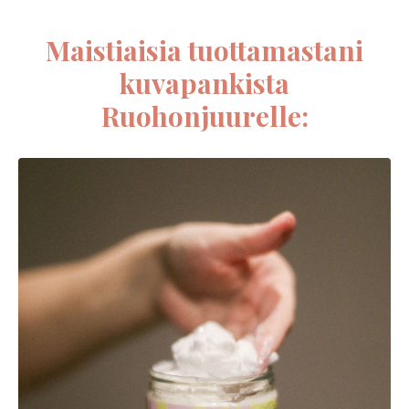
Maistiaisia tuottamastani
kuvapankista
Ruohonjuurelle: