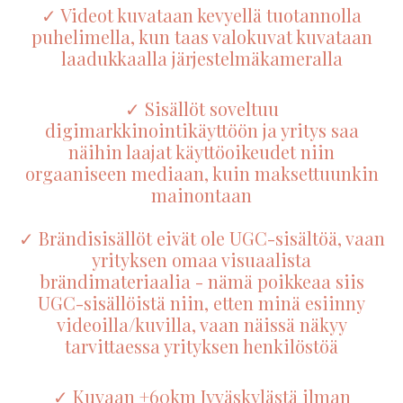
✓ Videot kuvataan kevyellä tuotannolla
puhelimella, kun taas valokuvat kuvataan
laadukkaalla järjestelmäkameralla
✓ Sisällöt soveltuu
digimarkkinointikäyttöön ja yritys saa
näihin laajat käyttöoikeudet niin
orgaaniseen mediaan, kuin maksettuunkin
mainontaan
✓ Brändisisällöt eivät ole UGC-sisältöä, vaan
yrityksen omaa visuaalista
brändimateriaalia - nämä poikkeaa siis
UGC-sisällöistä niin, etten minä esiinny
videoilla/kuvilla, vaan näissä näkyy
tarvittaessa yrityksen henkilöstöä
✓ Kuvaan +60km Jyväskylästä ilman