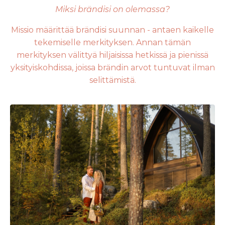
Miksi brändisi on olemassa?
Missio määrittää brändisi suunnan - antaen kaikelle
tekemiselle merkityksen. Annan tämän
merkityksen välittyä hiljaisissa hetkissä ja pienissä
yksityiskohdissa, joissa brändin arvot tuntuvat ilman
selittämistä.