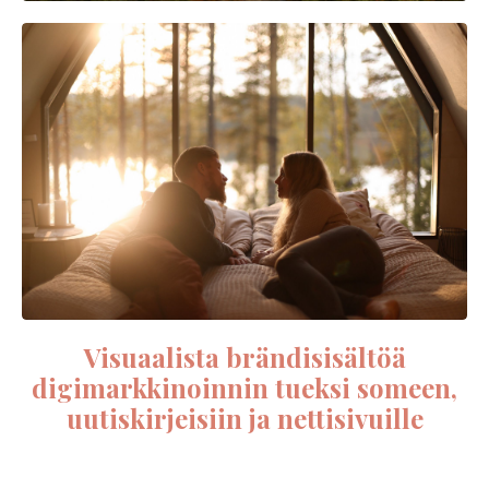
Visuaalista brändisisältöä
digimarkkinoinnin tueksi someen,
uutiskirjeisiin ja nettisivuille