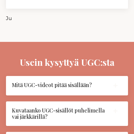
Ju
Usein kysyttyä UGC:sta
Mitä UGC-videot pitää sisällään?
Kuvataanko UGC-sisällöt puhelimella
vai järkkärillä?