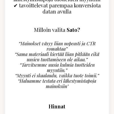
✔ tavoittelevat parempaa konversiota
datan avulla
Milloin valita
Sato?
“Mainokset väsyy liian nopeasti ja CTR
romahtaa”
“Sama materiaali kiertää liian pitkään eikä
uusien tuottamiseen ole aikaa.”
“Tarvitsemme uusia kulmia tuotteiden
myyntiin.”
“Myynti ei skaalaudu, vaikka tuote toimii.”
“Haluamme testata eri lähestymistapoja
mainoksiin"
Hinnat