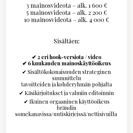
3 mainosvideota – alk. 1 600 €
5 mainosvideota – alk. 2 200 €
10 mainosvideota – alk. 4 000 €
Sisältäen:
✔ 2 eri hook-versiota / video
✔ 6 kuukauden mainoskäyttöoikeus
✔ Sisältökokonaisuuden strateginen
suunnittelu
tavoitteiden ja kohderyhmän pohjalta
✔ Käsikirjoitukset ja valmiin editoinnin
✔
Ikuinen o
rgaaninen käyttöoikeus
brändin
somekanavissa/uutiskirjeissä/nettisivuilla