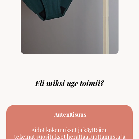
Eli miksi ugc toimii?
Autenttisuus
Aidot kokemukset ja käyttäjien
tekemät suositukset herättää luottamusta ja