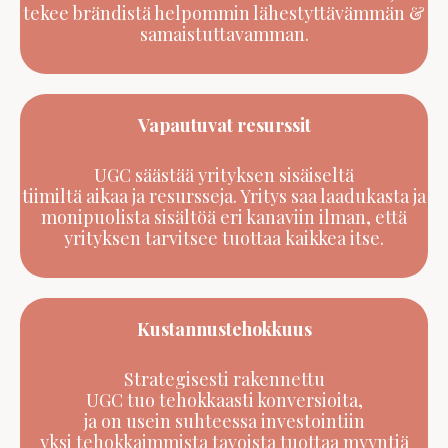
tekee brändistä helpommin lähestyttävämmän &
samaistuttavamman.
Vapautuvat resurssit
UGC säästää yrityksen sisäiseltä
tiimiltä aikaa ja resursseja. Yritys saa laadukasta ja
monipuolista sisältöä eri kanaviin ilman, että
yrityksen tarvitsee tuottaa kaikkea itse.
Kustannustehokkuus
Strategisesti rakennettu
UGC tuo tehokkaasti konversioita,
ja on usein suhteessa investointiin
yksi tehokkaimmista tavoista tuottaa myyntiä