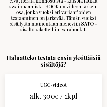
eivät herätä kiinnostusta - katsoja jatkaa
swaippaamista. HOOK on videon tärkein
osa, jonka vuoksi eri variaatioiden
testaaminen on järkevää. Tämän vuoksi
sisällytän mainontaan meneviin
SATO
-
sisältöpaketteihin extrahookit.
Haluatteko testata ensin yksittäisiä
sisältöjä?
UGC-videot
alk. 300e / 1kpl