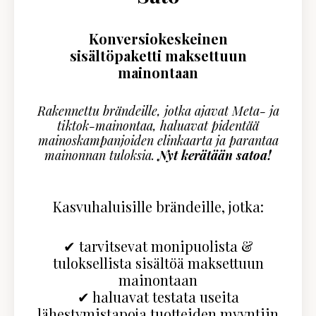
Konversiokeskeinen
sisältöpaketti maksettuun
mainontaan
Rakennettu brändeille, jotka ajavat Meta- ja
tiktok-mainontaa, haluavat pidentää
mainoskampanjoiden elinkaarta ja parantaa
mainonnan tuloksia.
Nyt kerätään satoa!
Kasvuhaluisille brändeille, jotka:
✔ tarvitsevat monipuolista &
tuloksellista sisältöä maksettuun
mainontaan
✔ haluavat testata useita
lähestymistapoja tuotteiden myyntiin