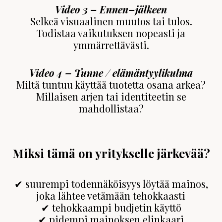
Video 3 – Ennen–jälkeen
Selkeä visuaalinen muutos tai tulos.
Todistaa vaikutuksen nopeasti ja
ymmärrettävästi.
Video 4 – Tunne / elämäntyylikulma
Miltä tuntuu käyttää tuotetta osana arkea?
Millaisen arjen tai identiteetin se
mahdollistaa?
Miksi tämä on yritykselle järkevää?
✔ suurempi todennäköisyys löytää mainos,
joka lähtee vetämään tehokkaasti
✔ tehokkaampi budjetin käyttö
✔ pidempi mainoksen elinkaari