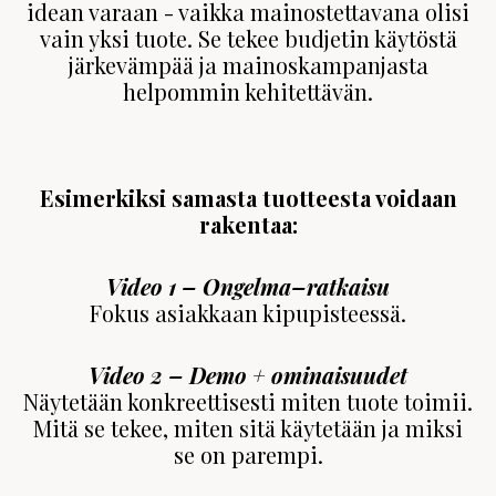
idean varaan - vaikka mainostettavana olisi
vain yksi tuote. Se tekee budjetin käytöstä
järkevämpää ja mainoskampanjasta
helpommin kehitettävän.
Esimerkiksi samasta tuotteesta voidaan
rakentaa:
Video 1 – Ongelma–ratkaisu
Fokus asiakkaan kipupisteessä.
Video 2 – Demo + ominaisuudet
Näytetään konkreettisesti miten tuote toimii.
Mitä se tekee, miten sitä käytetään ja miksi
se on parempi.