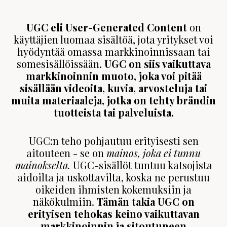
UGC eli User-Generated Content
on
käyttäjien luomaa sisältöä, jota yritykset voi
hyödyntää omassa markkinoinnissaan tai
somesisällöissään.
UGC on siis vaikuttava
markkinoinnin muoto, joka voi pitää
sisällään videoita, kuvia, arvosteluja tai
muita materiaaleja, jotka on tehty brändin
tuotteista tai palveluista.
UGC:n teho pohjautuu erityisesti sen
aitouteen - se on
mainos, joka ei tunnu
mainokselta.
UGC-sisällöt tuntuu katsojista
aidoilta ja uskottavilta, koska ne perustuu
oikeiden ihmisten kokemuksiin ja
näkökulmiin.
Tämän takia UGC on
erityisen tehokas keino vaikuttavan
markkinoinnin ja sitoutuneen