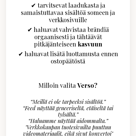
✔ tarvitsevat laadukasta ja
samaistuttavaa sisältöä someen ja
verkkosivuille
✔ haluavat vahvistaa brändiä
orgaanisesti ja tähtäävät
pitkäjänteiseen
kasvuun
✔ haluavat lisätä luottamusta ennen
ostopäätöstä
Milloin valita
Verso?
“Meillä ei ole tarpeeksi sisältöä.”
“Feed näyttää geneeriseltä, etäiseltä tai
tylsältä.”
“Haluamme näyttää aidommalta.”
"Verkkokaupan tuotesivuilta puuttuu
videomateriaalit, eikä sivut konvertoi"