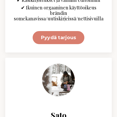
✔ Käsikirjoitukset ja valmiin editoinnin
✔
Ikuinen o
rgaaninen käyttöoikeus
brändin
somekanavissa/uutiskirjeissä/nettisivuilla
Pyydä tarjous
Sato