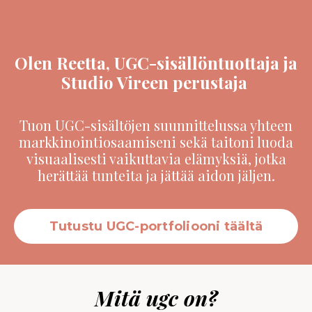
Olen Reetta, UGC-sisällöntuottaja ja
Studio Vireen perustaja
Tuon UGC-sisältöjen suunnittelussa yhteen
markkinointiosaamiseni sekä taitoni luoda
visuaalisesti vaikuttavia elämyksiä, jotka
herättää tunteita ja jättää aidon jäljen.
Tutustu UGC-portfoliooni täältä
Mitä ugc on?