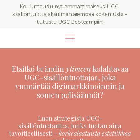
Kouluttaudu nyt ammattimaiseksi UGC-
sisällöntuottajaksi ilman aiempaa kokemusta –
tutustu UGC Bootcampiin!
Etsitkö brändin
ytimeen
kolahtavaa
UGC-sisällöntuottajaa, joka
ymmärtää digimarkkinoinnin ja
somen pelisäännöt?
Luon strategista
UGC-
sisällöntuotantoa,
jonka tuotan aina
tavoitteellisesti -
korkealaatuista estetiikkaa